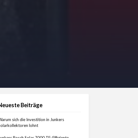
Neueste Beiträge
arum sich die Investition in Junkers
olarkollektoren lohnt
unkers Bosch Solar 7000 TF: Effiziente