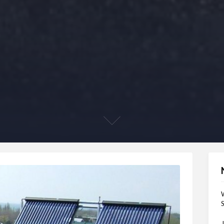
W
S
J